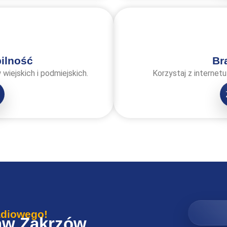
ilność
Br
iejskich i podmiejskich.
Korzystaj z internetu
adiowego!
aw Zakrzów,