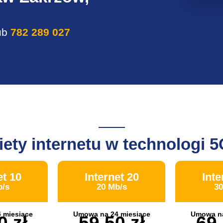
ub
782 289 027
iety internetu w technologi 
et 10
Internet 20
Inte
b/s
20 Mb/s
30
 miesiące
Umowa na 24 miesiące
Umowa na
0 zł
59,50 zł
69,