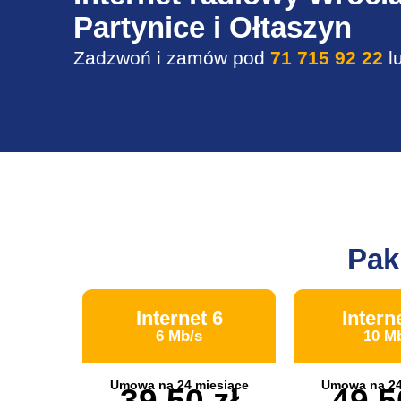
Partynice i Ołtaszyn
Zadzwoń i zamów po
d
71 715 92 22
l
Pak
Internet 6
Intern
6 Mb/s
10 M
Umowa na 24 miesiące
Umowa na 24
39,50 zł
49,5