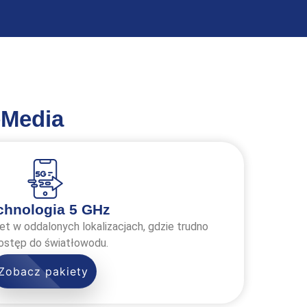
eMedia
chnologia 5 GHz
et w oddalonych lokalizacjach, gdzie trudno
ostęp do światłowodu.
Zobacz pakiety