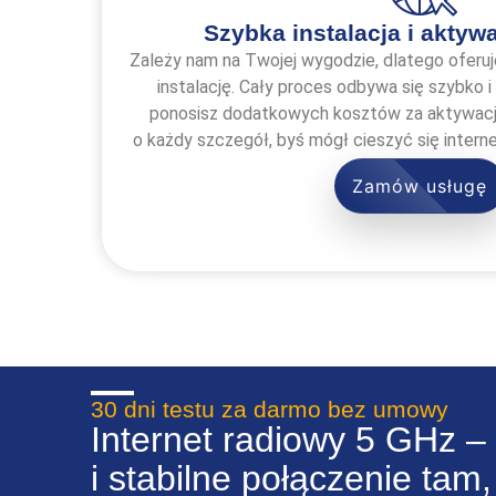
Szybka instalacja i aktyw
Zależy nam na Twojej wygodzie, dlatego oferu
instalację. Cały proces odbywa się szybko 
ponosisz dodatkowych kosztów za aktywację.
o każdy szczegół, byś mógł cieszyć się intern
Zamów usługę
30 dni testu za darmo bez umowy
Internet radiowy 5 GHz –
i stabilne połączenie tam,