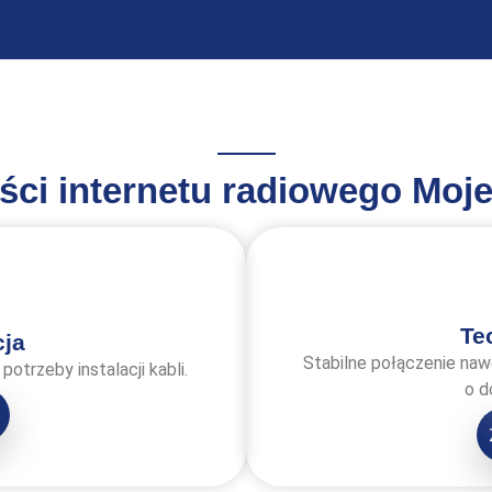
ści internetu radiowego Moj
Te
cja
Stabilne połączenie naw
potrzeby instalacji kabli.
o d