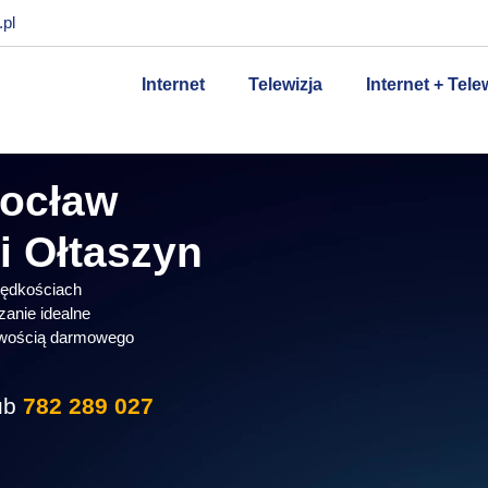
pl
Internet
Telewizja
Internet + Tele
rocław
i Ołtaszyn
prędkościach
zanie idealne
liwością darmowego
ub
782 289 027