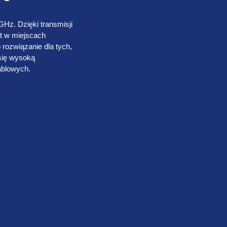
GHz. Dzięki transmisji
et w miejscach
 rozwiązanie dla tych,
 się wysoką
kablowych.