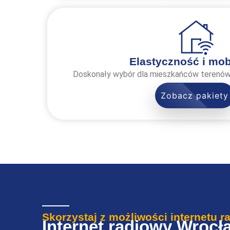
Elastyczność i mob
Doskonały wybór dla mieszkańców terenów w
Zobacz pakiety
Skorzystaj z możliwości internetu r
Internet radiowy Wrocł