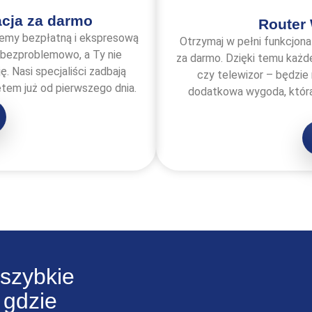
acja za darmo
Router 
jemy bezpłatną i ekspresową
Otrzymaj w pełni funkcjona
i bezproblemowo, a Ty nie
za darmo. Dzięki temu każd
 Nasi specjaliści zadbają
czy telewizor – będzie 
etem już od pierwszego dnia.
dodatkowa wygoda, która
 szybkie
 gdzie