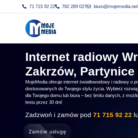
71 715 92 22
782 289 027
biuro@mojemedia.net.
Internet radiowy W
Zakrzów, Partynice 
MojeMedia oferuje internet światłowodowy i radiowy o 
dostosowanych do Twojego stylu życia. Wybierz rozwią
dla Twojego domu lub biura – bez limitu danych, z moż
testu przez 30 dni!
Zadzwoń i zamów pod
71 715 92 22
l
Zamów usługę