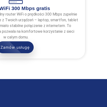
WiFi 300 Mbps gratis
lny router WiFi o prędkości 300 Mbps zupełnie
e z Twoich urządzeń – laptop, smartfon, tablet
miało stabilne połączenie z internetem. To
 pozwala na komfortowe korzystanie z sieci
w całym domu.
Zamów usługę